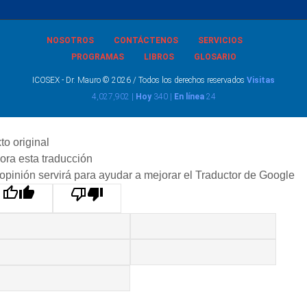
NOSOTROS
CONTÁCTENOS
SERVICIOS
PROGRAMAS
LIBROS
GLOSARIO
ICOSEX - Dr. Mauro © 2026 / Todos los derechos reservados
Visitas
4,027,902 |
Hoy
340 |
En línea
24
to original
ora esta traducción
opinión servirá para ayudar a mejorar el Traductor de Google