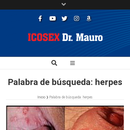
Facebook
Youtube
Twitter
Instagram
Libros
Palabra de búsqueda: herpes
Inicio
Palabra de búsqueda: herpes