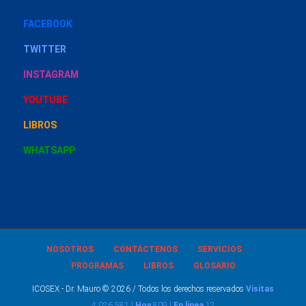
FACEBOOK
TWITTER
INSTAGRAM
YOUTUBE
LIBROS
WHATSAPP
NOSOTROS
CONTÁCTENOS
SERVICIOS
PROGRAMAS
LIBROS
GLOSARIO
ICOSEX - Dr. Mauro © 2026 / Todos los derechos reservados
Visitas
4,026,581 |
Hoy
809 |
En línea
12