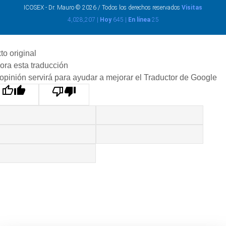
ICOSEX - Dr. Mauro © 2026 / Todos los derechos reservados
Visitas
4,028,207 |
Hoy
645 |
En línea
25
to original
ora esta traducción
opinión servirá para ayudar a mejorar el Traductor de Google