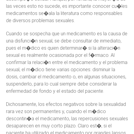
las veces esto no sucede, es importante conocer cu�les
medicamentos se�ala la literatura como responsables
de diversos problemas sexuales.
Cuando se sospecha que un medicamento es la causa de
una disfunci�n sexual, se debe consultar de inmediato,
pues el m�dico es quien determinar� si la alteraci�n
sexual es realmente ocasionada por el f�rmaco. Al
confirmar la relaci�n entre el medicamento y el problema
sexual, el m�dico tiene varias opciones: disminuir la
dosis, cambiar el medicamento o, en algunas situaciones,
suspenderlo, para lo cual siempre debe considerar la
enfermedad de fondo y el estado del paciente.
Dichosamente, los efectos negativos sobre la sexualidad
rara vez son permanentes y, cuando el m�dico
descontin�a el medicamento, las repercusiones sexuales
desaparecen en muy corto plazo. Claro est�, si el
paciente ha utilizado el medicamento por grandes lapsos,