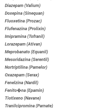
Diazepam (Valium)
Doxepina (Sinequan)
Fluoxetina (Prozac)
Flufenazina (Prolixin)
Imipramina (Tofranil)
Lorazepam (Ativan)
Meprobanato (Equanil)
Mesoridazina (Serentil)
Nortriptilina (Pamelor)
Oxazepam (Serax)
Fenelzina (Nardil)
Fenito�na (Epamin)
Tiotixeno (Navane)
Tranilcipromina (Parnate)