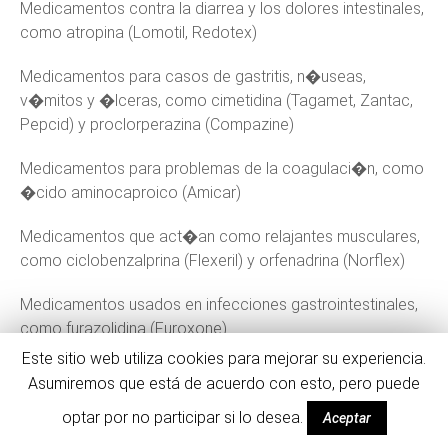
Medicamentos contra la diarrea y los dolores intestinales,
como atropina (Lomotil, Redotex)
Medicamentos para casos de gastritis, n�useas,
v�mitos y �lceras, como cimetidina (Tagamet, Zantac,
Pepcid) y proclorperazina (Compazine)
Medicamentos para problemas de la coagulaci�n, como
�cido aminocaproico (Amicar)
Medicamentos que act�an como relajantes musculares,
como ciclobenzalprina (Flexeril) y orfenadrina (Norflex)
Medicamentos usados en infecciones gastrointestinales,
como furazolidina (Furoxone)
Este sitio web utiliza cookies para mejorar su experiencia.
Adem�s, en general cualquier antibi�tico puede generar
Asumiremos que está de acuerdo con esto, pero puede
problemas sexuales.
optar por no participar si lo desea.
Aceptar