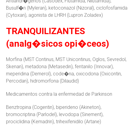
Antiandr�genos (Casodex, Flutamida, Nilutamida),
Busulf�n (Myleran), ketoconazol (Nizoral), ciclofosfamida
(Cytoxan), agonista de LHRH (Lupron Zoladex)
TRANQUILIZANTES
(analg�sicos opi�ceos)
Morfina (MST Continus, MST Unicontinus, Oglos, Sevredol,
Skenan), metadona (Metasedin), fentanilo (Innovar),
meperidina (Demerol), code�na, oxicodona (Oxicontin,
Percodan), hidromorfona (Dilaudid)
Medicamentos contra la enfermedad de Parkinson
Benztropina (Cogentin), biperideno (Akineton),
bromocriptina (Parlodel), levodopa (Sinement),
prociclidina (Kemadrin), trihexifenidilo (Artane)