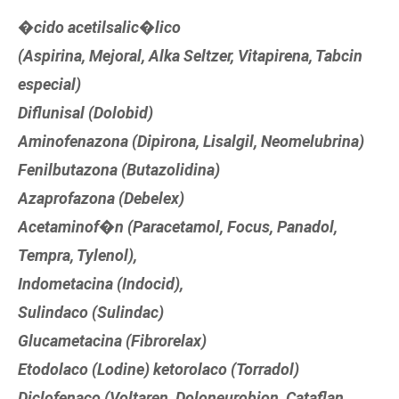
�cido acetilsalic�lico
(Aspirina, Mejoral, Alka Seltzer, Vitapirena, Tabcin
especial)
Diflunisal (Dolobid)
Aminofenazona (Dipirona, Lisalgil, Neomelubrina)
Fenilbutazona (Butazolidina)
Azaprofazona (Debelex)
Acetaminof�n (Paracetamol, Focus, Panadol,
Tempra, Tylenol),
Indometacina (Indocid),
Sulindaco (Sulindac)
Glucametacina (Fibrorelax)
Etodolaco (Lodine) ketorolaco (Torradol)
Diclofenaco (Voltaren, Doloneurobion, Cataflan,