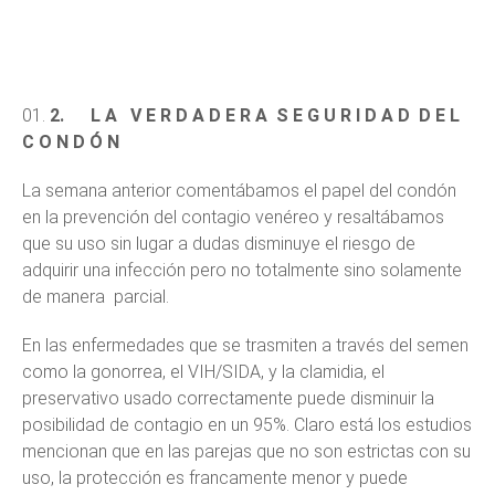
2.
L A V E R D A D E R A S E G U R I D A D D E L
C O N D Ó N
La semana anterior comentábamos el papel del condón
en la prevención del contagio venéreo y resaltábamos
que su uso sin lugar a dudas disminuye el riesgo de
adquirir una infección pero no totalmente sino solamente
de manera parcial.
En las enfermedades que se trasmiten a través del semen
como la gonorrea, el VIH/SIDA, y la clamidia, el
preservativo usado correctamente puede disminuir la
posibilidad de contagio en un 95%. Claro está los estudios
mencionan que en las parejas que no son estrictas con su
uso, la protección es francamente menor y puede