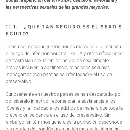
dudas la aparición del VIH/SIDA, cambió el panorama y
las perspectivas sexuales de las grandes mayorías.
1.
¿ Q U E T A N S E G U R O E S E L S E X O S
E G U R O?
Debemos recordar que los únicos métodos que reducen
el riesgo de infección por el VIH/SIDA y otras infecciones
de trasmisión sexual en los individuos sexualmente
activos incluyen la abstinencia, relaciones sexuales
monógamas (con parejas no infectadas) y el uso de
preservativo.
Curiosamente en nuestros países se han descartado, por
considéralo infectivo, recomendar la abstinencia a los
jóvenes y la fidelidad a los adultos de manera que toda la
prevención se centra en el uso del preservativo. Sin
embargo, en términos generales la población desconoce
los detalles del condón que pueden marcar la diferencia