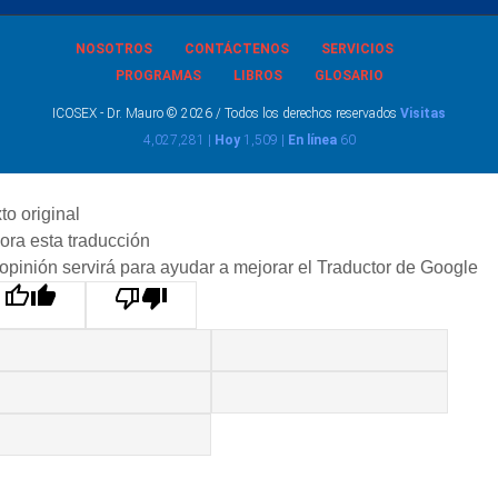
NOSOTROS
CONTÁCTENOS
SERVICIOS
PROGRAMAS
LIBROS
GLOSARIO
ICOSEX - Dr. Mauro © 2026 / Todos los derechos reservados
Visitas
4,027,281 |
Hoy
1,509 |
En línea
60
to original
ora esta traducción
opinión servirá para ayudar a mejorar el Traductor de Google